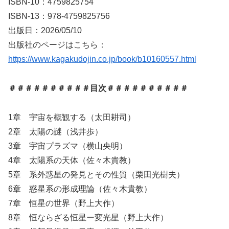
ISBN-10：4759825754
ISBN-13：978-4759825756
出版日：2026/05/10
出版社のページはこちら：
https://www.kagakudojin.co.jp/book/b10160557.html
＃＃＃＃＃＃＃＃＃＃目次＃＃＃＃＃＃＃＃＃＃
1章 宇宙を概観する（太田耕司）
2章 太陽の謎（浅井歩）
3章 宇宙プラズマ（横山央明）
4章 太陽系の天体（佐々木貴教）
5章 系外惑星の発見とその性質（栗田光樹夫）
6章 惑星系の形成理論（佐々木貴教）
7章 恒星の世界（野上大作）
8章 恒ならざる恒星ー変光星（野上大作）