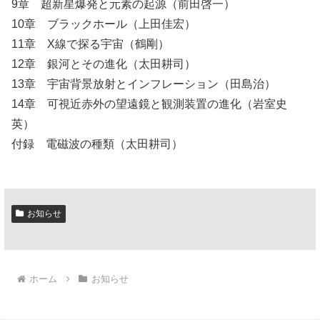
9章 超新星爆発と元素の起源（前田啓一）
10章 ブラックホール（上田佳宏）
11章 X線で探る宇宙（鶴剛）
12章 銀河とその進化（太田耕司）
13章 宇宙背景放射とインフレーション（田島治）
14章 可視近赤外の望遠鏡と観測装置の進化（岩室史
英）
付録 電磁波の種類（太田耕司）
お知らせ
ホーム
お知らせ